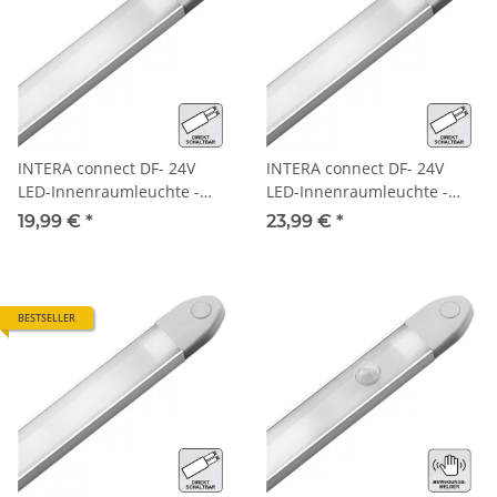
INTERA connect DF- 24V
INTERA connect DF- 24V
LED-Innenraumleuchte -
LED-Innenraumleuchte -
400mm
600mm
19,99 €
*
23,99 €
*
BESTSELLER