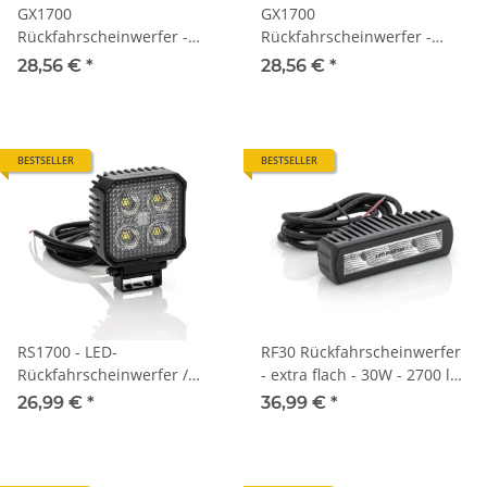
GX1700
GX1700
Rückfahrscheinwerfer -
Rückfahrscheinwerfer -
extra flach - 1700lm -
extra flach - 1700lm -
28,56 €
*
28,56 €
*
12V/24V - 1500mm Kabel -
12V/24V - 350mm Kabel +
zugelassen
Deutsch-DT - zugelassen
BESTSELLER
BESTSELLER
RS1700 - LED-
RF30 Rückfahrscheinwerfer
Rückfahrscheinwerfer /
- extra flach - 30W - 2700 lm
Arbeitsscheinwerfer -
- 1500mm Kabel
26,99 €
*
36,99 €
*
1700lm - eckig - 12V/24V