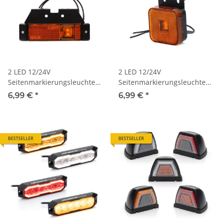
2 LED 12/24V
2 LED 12/24V
Seitenmarkierungsleuchte
Seitenmarkierungsleuchte
SU5
SU7
6,99 €
*
6,99 €
*
BESTSELLER
BESTSELLER