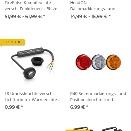
FirePulse Kombileuchte
HeadON -
versch. Funktionen + Blitzer
Dachmarkierungs- und
gelb
Multifunktionsleuchte
51,99 € -
61,99 €
*
14,99 € -
15,99 €
*
BESTSELLER
L8 Umrissleuchte versch.
R40 Seitenmarkierungs- und
Lichtfarben + Warnleuchte
Positionsleuchte rund
gelb
40mm mit optionalen
0,99 €
*
6,99 €
*
Winkelhalter