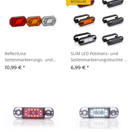
BESTSELLER
ReflectLine
SLIM LED Positions- und
Seitenmarkierungs- und
Seitenmarkierungsleuchte -
Positionsleuchte mit
klassisch oder dark
10,99 €
*
6,99 €
*
integriertem Reflektor