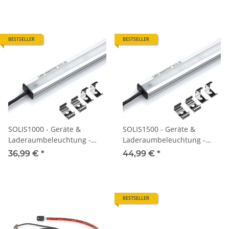
BESTSELLER
BESTSELLER
SOLIS1000 - Geräte &
SOLIS1500 - Geräte &
Laderaumbeleuchtung -
Laderaumbeleuchtung -
100cm - 1200lm - 12V-24V
150cm - 1800lm - 12V-24V
36,99 €
*
44,99 €
*
BESTSELLER