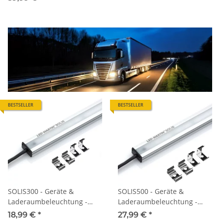
BESTSELLER
BESTSELLER
SOLIS300 - Geräte &
SOLIS500 - Geräte &
Laderaumbeleuchtung -
Laderaumbeleuchtung -
30cm - 400lm - 12V-24V
50cm - 600lm - 12V-24V
18,99 €
*
27,99 €
*