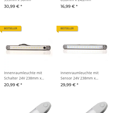
30,99 €
*
16,99 €
*
BESTSELLER
BESTSELLER
Innenraumleuchte mit
Innenraumleuchte mit
Schalter 24V 238mm x
Sensor 24V 238mm x
20,6mm
20,6mm
20,99 €
*
29,99 €
*