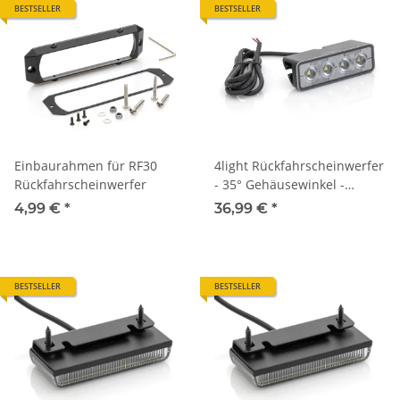
BESTSELLER
BESTSELLER
Einbaurahmen für RF30
4light Rückfahrscheinwerfer
Rückfahrscheinwerfer
- 35° Gehäusewinkel -
2200lm - 12V/24V - 1500mm
4,99 €
*
36,99 €
*
Kabel - zugelassen
BESTSELLER
BESTSELLER