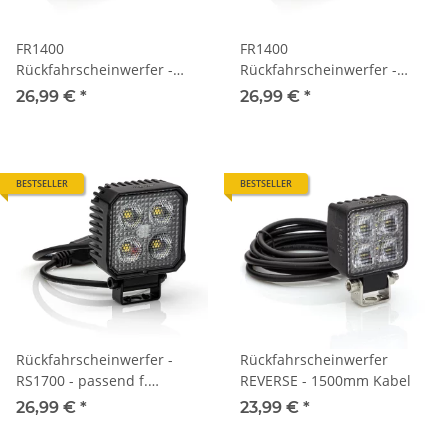
FR1400
FR1400
Rückfahrscheinwerfer -
Rückfahrscheinwerfer -
extra flach - 1400lm -
extra flach - 1400lm -
26,99 €
*
26,99 €
*
12V/24V - 200mm Kabel +
12V/24V - 1500mm Kabel -
Deutsch-DT - zugelassen
zugelassen
BESTSELLER
BESTSELLER
Rückfahrscheinwerfer -
Rückfahrscheinwerfer
RS1700 - passend f.
REVERSE - 1500mm Kabel
DEUTSCH DT - 12/24V - eckig
26,99 €
*
23,99 €
*
- 1700lm -
Anbau/geschraubt