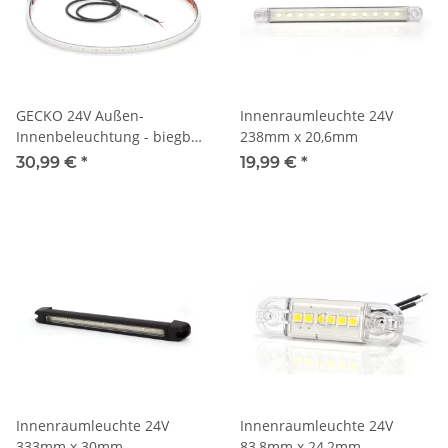
GECKO 24V Außen-
Innenraumleuchte 24V
Innenbeleuchtung - biegbar
238mm x 20,6mm
und PWM dimmbar - 4000K
30,99 €
*
19,99 €
*
- 1000mm
Innenraumleuchte 24V
Innenraumleuchte 24V
333mm x 30mm
83,8mm x 24,2mm