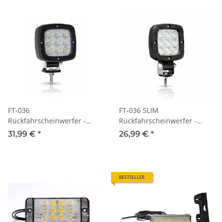
FT-036
FT-036 SLIM
Rückfahrscheinwerfer -
Rückfahrscheinwerfer -
1800lm - 1,5m Kabel - 12-
1400lm - 1,5m Kabel - 12-
31,99 €
*
26,99 €
*
36V
36V
BESTSELLER