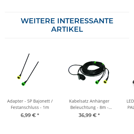
WEITERE INTERESSANTE
ARTIKEL
Adapter - 5P Bajonett /
Kabelsatz Anhänger
LED
Festanschluss - 1m
Beleuchtung - 8m -
PAL
13Pol - 5P Bajonett -
6,99 €
*
36,99 €
*
Positionsleuchtenausgang