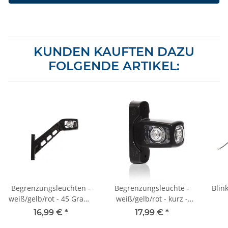
KUNDEN KAUFTEN DAZU
FOLGENDE ARTIKEL:
Begrenzungsleuchten -
Begrenzungsleuchte -
Blin
weiß/gelb/rot - 45 Grad -
weiß/gelb/rot - kurz -
rechts
beidseitig
Seit
16,99 €
*
17,99 €
*