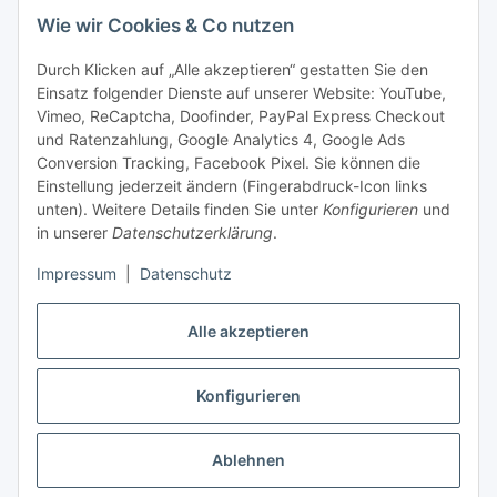
Information und Service
Wie wir Cookies & Co nutzen
Durch Klicken auf „Alle akzeptieren“ gestatten Sie den
Zahlung und Versand
Einsatz folgender Dienste auf unserer Website: YouTube,
Vimeo, ReCaptcha, Doofinder, PayPal Express Checkout
und Ratenzahlung, Google Analytics 4, Google Ads
Conversion Tracking, Facebook Pixel. Sie können die
Einstellung jederzeit ändern (Fingerabdruck-Icon links
unten). Weitere Details finden Sie unter
Konfigurieren
und
in unserer
Datenschutzerklärung
.
Impressum
|
Datenschutz
Alle akzeptieren
Vertrag widerrufen
Konfigurieren
* Alle Preise zzgl. gesetzlicher USt., zzgl.
Versand
Dieser Shop richtet sich ausschließlich an Behörden, Unternehmen und
Ablehnen
Gewerbetreibende.