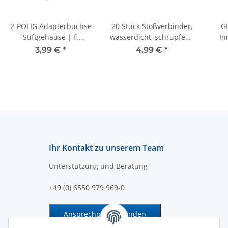
2-POLIG Adapterbuchse
20 Stück Stoßverbinder,
G
Stiftgehäuse | f.
wasserdicht, schrupfend
In
DEUTSCH DT | - 30cm
- 0,5-1,5 mm² - Rot
b
3,99 €
*
4,99 €
*
d
Ihr Kontakt zu unserem Team
Unterstützung und Beratung
+49 (0) 6550 979 969-0
Ansprechpartner finden