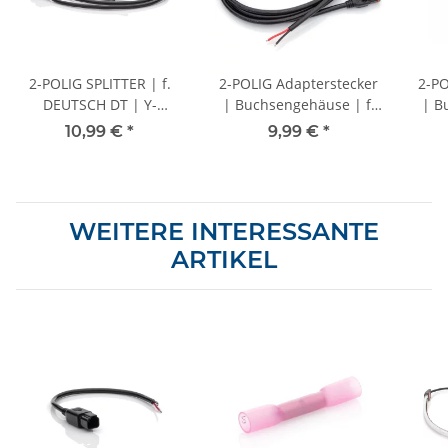
2-POLIG SPLITTER | f.
2-POLIG Adapterstecker
2-PO
DEUTSCH DT | Y-
| Buchsengehäuse | f.
| B
Verteiler mit Kabel 60cm
DEUTSCH DT | - 250cm
DE
10,99 €
*
9,99 €
*
WEITERE INTERESSANTE
ARTIKEL