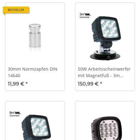
BESTSELLER
30mm Normzapfen DIN
50W Arbeitsscheinwerfer
14640
mit Magnetfuß - 3m
Spiralkabel
11,99 €
*
150,99 €
*