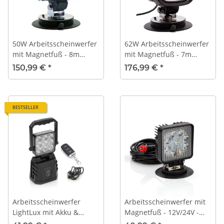
50W Arbeitsscheinwerfer
62W Arbeitsscheinwerfer
mit Magnetfuß - 8m
mit Magnetfuß - 7m
Spiralkabel
Anschlusskabel
150,99 €
*
176,99 €
*
BESTSELLER
Arbeitsscheinwerfer
Arbeitsscheinwerfer mit
LightLux mit Akku &
Magnetfuß - 12V/24V -
Warnfunktion
27W