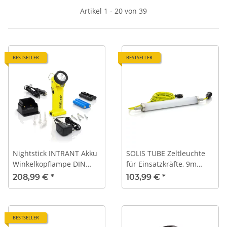
Artikel 1 - 20 von 39
BESTSELLER
BESTSELLER
Nightstick INTRANT Akku
SOLIS TUBE Zeltleuchte
Winkelkopflampe DIN
für Einsatzkräfte, 9m
14649 mit Ladestation |
Anschlusskabel, 20W LED,
208,99 €
*
103,99 €
*
GELB | XPR-5569GX
zusammenschaltbar
BESTSELLER