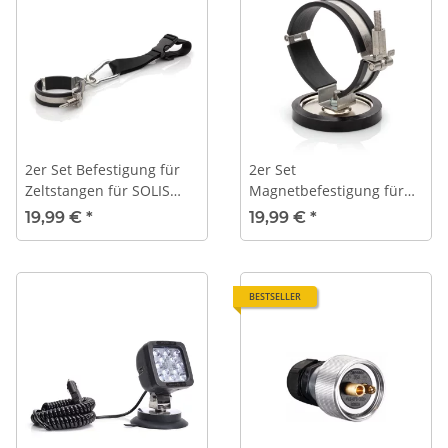
2er Set Befestigung für
2er Set
Zeltstangen für SOLIS
Magnetbefestigung für
TUBE Zeltleuchte
SOLIS TUBE Zeltleuchte
19,99 €
*
19,99 €
*
BESTSELLER