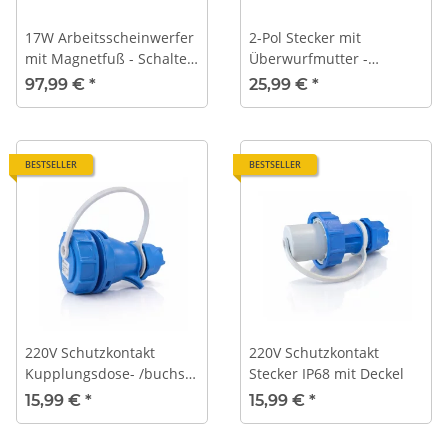
17W Arbeitsscheinwerfer
2-Pol Stecker mit
mit Magnetfuß - Schalter
Überwurfmutter -
- 7 m Spiralkabel
Schraubkontakt - DIN
97,99 €
*
25,99 €
*
14690
BESTSELLER
BESTSELLER
220V Schutzkontakt
220V Schutzkontakt
Kupplungsdose- /buchse
Stecker IP68 mit Deckel
IP68 mit Überwurfmutter
15,99 €
*
15,99 €
*