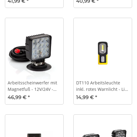
41,99 €
*
40,99 €
*
Arbeitsscheinwerfer mit
DT110 Arbeitsleuchte
Magnetfuß - 12V/24V -
inkl. rotes Warnlicht - Li-
48W
Ion Akku
46,99 €
*
14,99 €
*