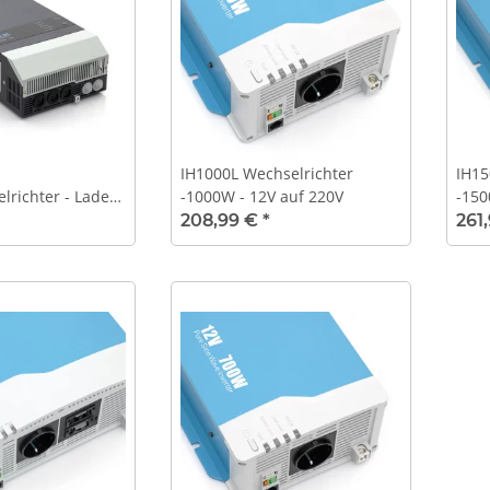
IH1000L Wechselrichter
IH15
richter - Laden,
-1000W - 12V auf 220V
-150
und By-Pass
208,99 €
*
261