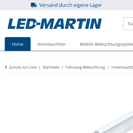
Versand durch eigene Lager
Home
Kennleuchten
Mobile Beleuchtungssyst
Preise
Preise
Zurück zur Liste
Startseite
Fahrzeug Beleuchtung
Innenraumb
inkl. MwSt.
zzgl. MwSt.