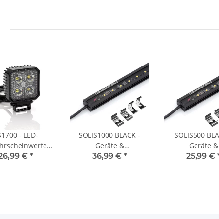
S1700 - LED-
SOLIS1000 BLACK -
SOLIS500 BLA
hrscheinwerfer /
Geräte &
Geräte &
tsscheinwerfer -
Laderaumbeleuchtung
Laderaumbeleu
26,99 €
*
36,99 €
*
25,99 €
0lm - eckig -
- 100cm - 1200lm - 12V-
- 50cm - 600lm 
12V/24V
24V
24V