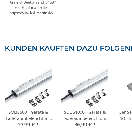
Arzfeld, Deutschland, 54687
service@led-martin.de
https://www.led-martin.de/
KUNDEN KAUFTEN DAZU FOLGEND
SOLIS500 - Geräte &
SOLIS1000 - Geräte &
2er Se
Laderaumbeleuchtung
Laderaumbeleuchtung
SOLIS 
- 50cm - 600lm - 12V-
- 100cm - 1200lm - 12V-
27,99 €
*
36,99 €
*
24V
24V