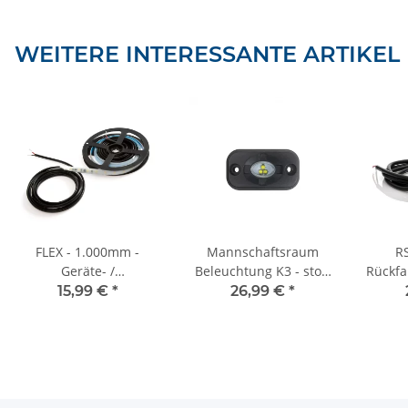
WEITERE INTERESSANTE ARTIKEL
FLEX - 1.000mm -
Mannschaftsraum
R
Geräte- /
Beleuchtung K3 - stoß
Rückfa
Laderaumbeleuchtung
und wasserfest - grüne
Arbei
15,99 €
*
26,99 €
*
- 10-30V - kürzbar
Lichtfarbe
170