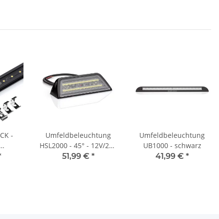
CK -
Umfeldbeleuchtung
Umfeldbeleuchtung
HSL2000 - 45° - 12V/24V
UB1000 - schwarz
chtung
- schwarz
*
51,99 €
*
41,99 €
*
- 12V-