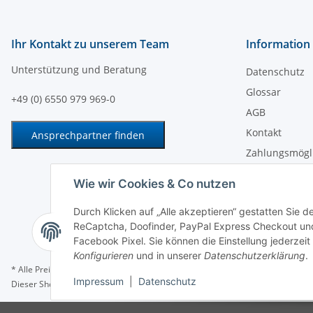
Ihr Kontakt zu unserem Team
Information
Unterstützung und Beratung
Datenschutz
Glossar
+49 (0) 6550 979 969-0
AGB
Kontakt
Ansprechpartner finden
Zahlungsmögl
Versandinfor
Wie wir Cookies & Co nutzen
Impressum
Durch Klicken auf „Alle akzeptieren“ gestatten Sie 
Batteriegeset
ReCaptcha, Doofinder, PayPal Express Checkout und
Widerrufsrech
Facebook Pixel. Sie können die Einstellung jederzeit
Konfigurieren
und in unserer
Datenschutzerklärung
.
* Alle Preise zzgl. gesetzlicher USt., zzgl.
Versand
Impressum
|
Datenschutz
Dieser Shop richtet sich ausschließlich an Behörden, Unternehmen und Gewe