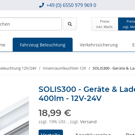
+49 (0) 6550 979 969 0
Preise
Preis
inkl. MwSt.
zzgl. M
eme
Fahrzeug Beleuchtung
Verkehrssicherung
E
eleuchtung 12V/24V
Innenraumleuchten 12V
SOLIS300 - Geräte & L
SOLIS300 - Geräte & La
400lm - 12V-24V
18,99 €
zzgl. 19% USt. , zzgl.
Versand