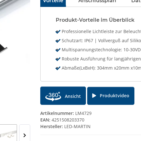
Vorteile
Anschlussplan
Dat
Produkt-Vorteile im Überblick
Professionelle Lichtleiste zur Bele
Schutzart: IP67 | Vollverguß auf Silik
Multispannungstechnologie: 10-30V
Robuste Ausführung für langjährigen
Abmaße(LxBxH): 304mm x20mm x10mm
Produktvideo
Ansicht
Artikelnummer:
LM4729
EAN:
4251508203370
Hersteller:
LED-MARTIN