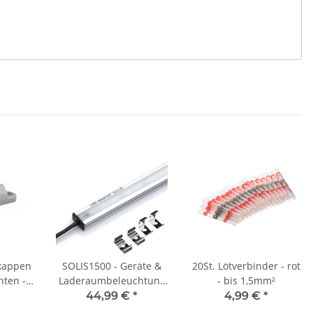
dkappen
SOLIS1500 - Geräte &
20St. Lötverbinder - rot
hten -
Laderaumbeleuchtung
- bis 1,5mm²
- 150cm - 1800lm - 12V-
44,99 €
*
4,99 €
*
24V