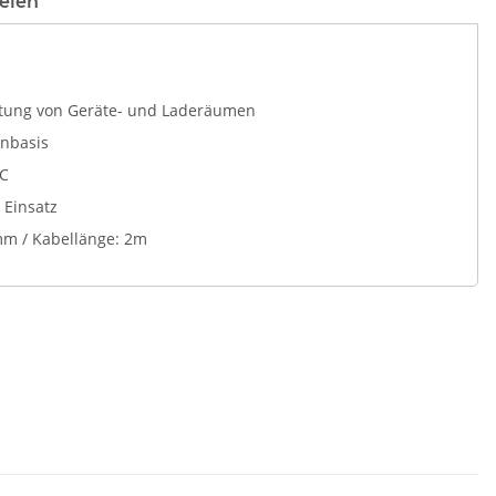
eien
uchtung von Geräte- und Laderäumen
onbasis
DC
 Einsatz
 / Kabellänge: 2m