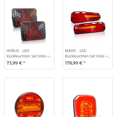
HORUS - LED
MAVIC - LED
Rückleuchten Set links +
Rückleuchten Set links +
rechts - 200x51mm -
rechts - 405x152mm -
73,99 €
*
178,99 €
*
12V/24V -
12V/24V -
Multifunktionsleuchte
Multifunktionsleuchte