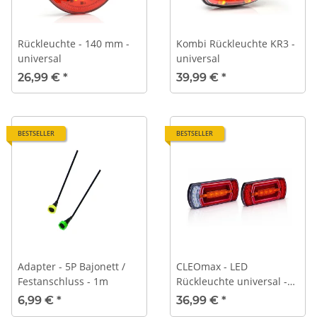
Rückleuchte - 140 mm -
Kombi Rückleuchte KR3 -
universal
universal
26,99 €
*
39,99 €
*
BESTSELLER
BESTSELLER
Adapter - 5P Bajonett /
CLEOmax - LED
Festanschluss - 1m
Rückleuchte universal -
162x30,5mm - 12V/24V -
6,99 €
*
36,99 €
*
Multifunktionsleuchte