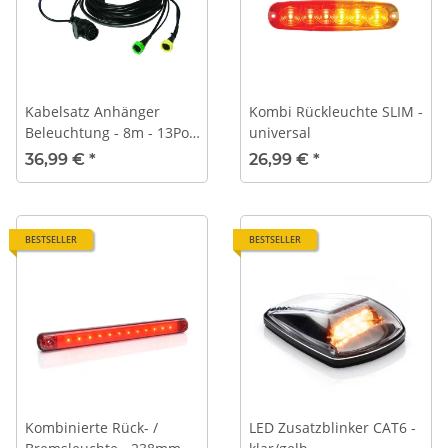
Kabelsatz Anhänger
Kombi Rückleuchte SLIM -
Beleuchtung - 8m - 13Pol
universal
- 5P Bajonett -
36,99 €
*
26,99 €
*
Positionsleuchtenausgang
BESTSELLER
BESTSELLER
Kombinierte Rück- /
LED Zusatzblinker CAT6 -