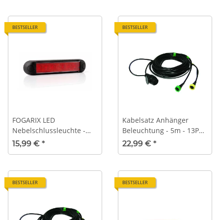
BESTSELLER
BESTSELLER
FOGARIX LED
Kabelsatz Anhänger
Nebelschlussleuchte -
Beleuchtung - 5m - 13Pol
130x28,5mm - 12V/24V
- 5P Bajonett
15,99 €
*
22,99 €
*
BESTSELLER
BESTSELLER