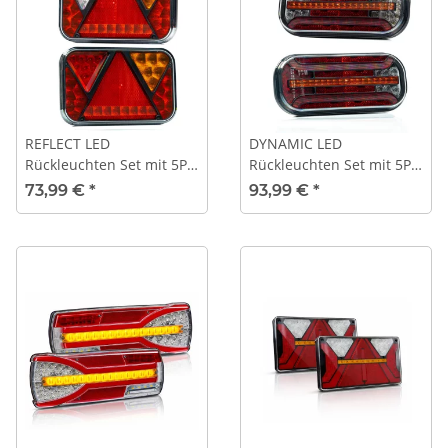
REFLECT LED
DYNAMIC LED
Rückleuchten Set mit 5P
Rückleuchten Set mit 5P
Bajonett Anschluss LKW
Bajonett Anschluss LKW
73,99 €
*
93,99 €
*
o. Anhänger | CAN-BUS
o. Anhänger
Version