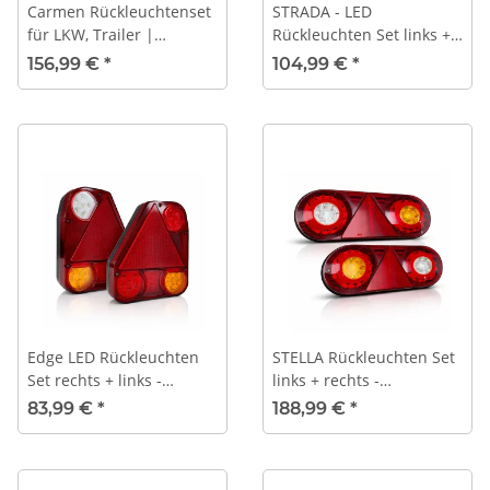
Carmen Rückleuchtenset
STRADA - LED
für LKW, Trailer |
Rückleuchten Set links +
304x132 | Festanschluss
rechts - 238x49,5mm -
156,99 €
*
104,99 €
*
| 6 Funktionen
12/24V -
Multifunktionsleuchte
Edge LED Rückleuchten
STELLA Rückleuchten Set
Set rechts + links -
links + rechts -
174x206,5mm - 12/24V
363x48mm - 12V/24V
83,99 €
*
188,99 €
*