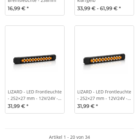
Bremsleuchte - 238mm
klar/gelb
16,99 €
*
33,99 € -
61,99 €
*
LIZARD - LED Frontleuchte
LIZARD - LED Frontleuchte
- 252×27 mm - 12V/24V -
- 252×27 mm - 12V/24V -
schmale Lightbar mit
schmale Lightbar mit
31,99 €
*
31,99 €
*
dynamischem Blinker,
statischem Blinker,
Bremslicht &
Bremslicht &
Positionslicht
Positionslicht
Artikel 1 - 20 von 34