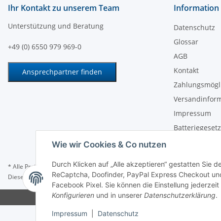
Ihr Kontakt zu unserem Team
Information
Unterstützung und Beratung
Datenschutz
Glossar
+49 (0) 6550 979 969-0
AGB
Kontakt
Ansprechpartner finden
Zahlungsmögl
Versandinfor
Impressum
Batteriegeset
Widerrufsrech
Wie wir Cookies & Co nutzen
Durch Klicken auf „Alle akzeptieren“ gestatten Sie 
* Alle Preise zzgl. gesetzlicher USt., zzgl.
Versand
ReCaptcha, Doofinder, PayPal Express Checkout und
Dieser Shop richtet sich ausschließlich an Behörden, Unternehmen und Gewe
Facebook Pixel. Sie können die Einstellung jederzeit
Konfigurieren
und in unserer
Datenschutzerklärung
.
Impressum
|
Datenschutz