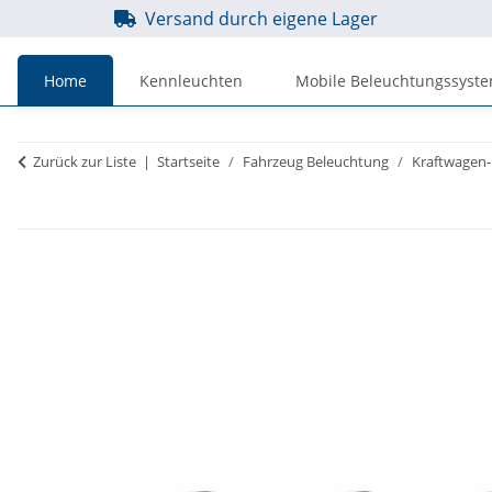
Versand durch eigene Lager
Home
Kennleuchten
Mobile Beleuchtungssyst
Preise
Preise
Zurück zur Liste
Startseite
Fahrzeug Beleuchtung
Kraftwagen-
inkl. MwSt.
zzgl. MwSt.