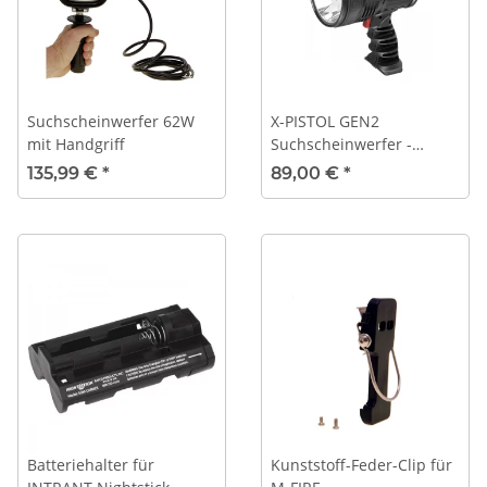
Suchscheinwerfer 62W
X-PISTOL GEN2
mit Handgriff
Suchscheinwerfer -
wiederaufladbar -
135,99 €
*
89,00 €
*
fokussierbar
Batteriehalter für
Kunststoff-Feder-Clip für