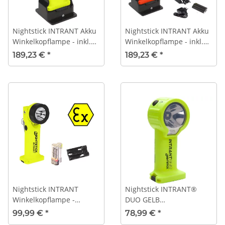
Nightstick INTRANT Akku
Nightstick INTRANT Akku
Winkelkopflampe - inkl.
Winkelkopflampe - inkl.
Ladestation - ATEX - XPR-
Ladestation - Feuerwehr -
189,23 €
*
189,23 €
*
5568GX - GELB
ATEX - XPR-5568RX - ROT
Nightstick INTRANT
Nightstick INTRANT®
Winkelkopflampe -
DUO GELB
Feuerwehr - ATEX - XPP-
Winkelkopflampe inkl.
99,99 €
*
78,99 €
*
5566GX
Umfeldbeleuchtung XPP-