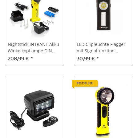
Nightstick INTRANT Akku
LED Clipleuchte Flagger
Winkelkopflampe DIN
mit Signalfunktion
14649 mit Ladestation |
rot/grün
208,99 €
*
30,99 €
*
GELB | XPR-5569GX
BESTSELLER