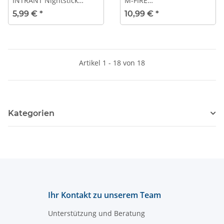
INTRANT Nightstick
M-FIRE
Winkelkopflampe
Winkelkopftaschenlampe
5,99 €
*
10,99 €
*
Artikel 1 - 18 von 18
Kategorien
Ihr Kontakt zu unserem Team
Unterstützung und Beratung