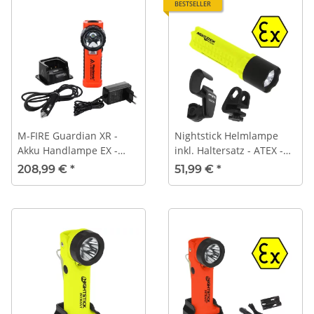
BESTSELLER
M-FIRE Guardian XR -
Nightstick Helmlampe
Akku Handlampe EX -
inkl. Haltersatz - ATEX -
weiße
XPP-5418GX-K01
208,99 €
*
51,99 €
*
Umfeldbeleuchtung