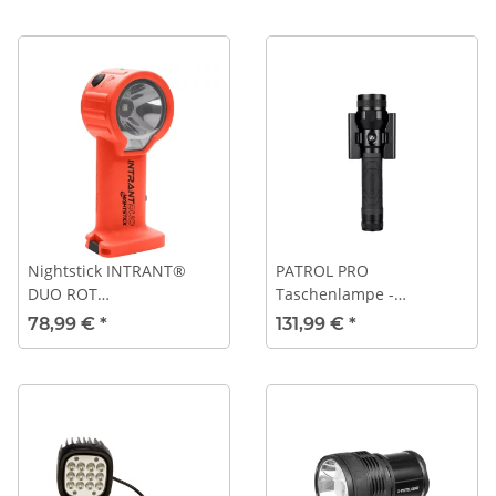
5564GX
Nightstick INTRANT®
PATROL PRO
DUO ROT
Taschenlampe -
Winkelkopflampe inkl.
Ladestation mit
78,99 €
*
131,99 €
*
Umfeldbeleuchtung XPP-
Notbeleuchtung
5564RX