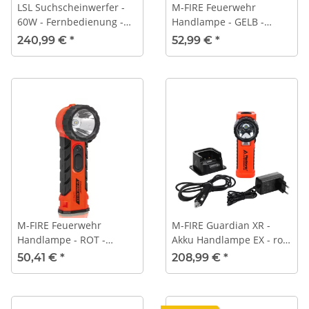
LSL Suchscheinwerfer -
M-FIRE Feuerwehr
60W - Fernbedienung -
Handlampe - GELB -
KFZ Stecker
Winkelkopf - Knickkopf -
240,99 €
*
52,99 €
*
ATEX
M-FIRE Feuerwehr
M-FIRE Guardian XR -
Handlampe - ROT -
Akku Handlampe EX - rote
Winkelkopf - Knickkopf -
Umfeldbeleuchtung
50,41 €
*
208,99 €
*
ATEX