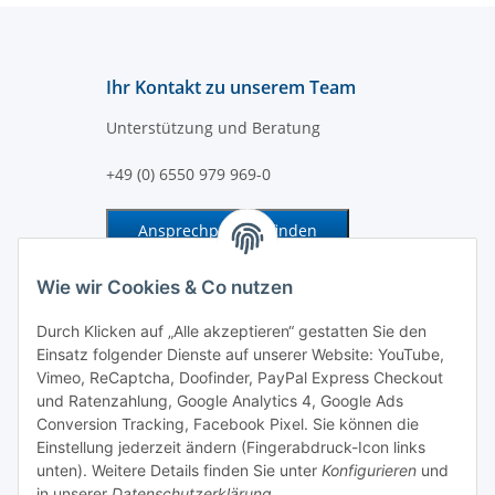
Ihr Kontakt zu unserem Team
Unterstützung und Beratung
+49 (0) 6550 979 969-0
Ansprechpartner finden
Information und Service
Wie wir Cookies & Co nutzen
Durch Klicken auf „Alle akzeptieren“ gestatten Sie den
Zahlung und Versand
Einsatz folgender Dienste auf unserer Website: YouTube,
Vimeo, ReCaptcha, Doofinder, PayPal Express Checkout
und Ratenzahlung, Google Analytics 4, Google Ads
Conversion Tracking, Facebook Pixel. Sie können die
Einstellung jederzeit ändern (Fingerabdruck-Icon links
unten). Weitere Details finden Sie unter
Konfigurieren
und
in unserer
Datenschutzerklärung
.