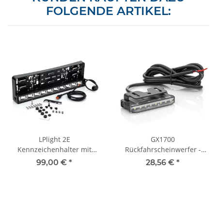
FOLGENDE ARTIKEL:
LPlight 2E
GX1700
Kennzeichenhalter mit
Rückfahrscheinwerfer -
zulässigem
extra flach - 1700lm -
99,00 €
*
28,56 €
*
Fernscheinwerfer | 100W |
12V/24V - 1500mm Kabel -
2x Ref 25 (als Paar
zugelassen
bauartgenehmigt)