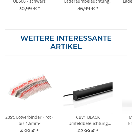
UB500 - schwarz
Laderaumbeleuchtung -
Lade
100cm - 1200lm - 12V-
50cm
30,99 €
*
36,99 €
*
24V
WEITERE INTERESSANTE
ARTIKEL
20St. Lötverbinder - rot -
CBV1 BLACK
M
bis 1,5mm²
Umfeldbeleuchtung
E
1024mm - Kabelkanal -
4,99 €
*
62,99 €
*