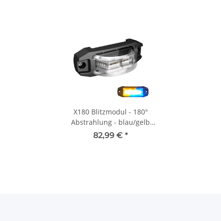
X180 Blitzmodul - 180°
Abstrahlung - blau/gelb
zweifarbig - versch.
82,99 €
*
Haltersätze