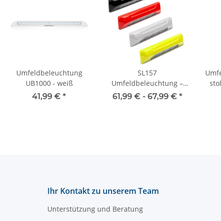
Umfeldbeleuchtung
SL157
Umfe
UB1000 - weiß
Umfeldbeleuchtung –
sto
versch. Gehäusefarben -
41,99 €
*
61,99 € -
67,99 €
*
12V/24V
Ihr Kontakt zu unserem Team
Unterstützung und Beratung