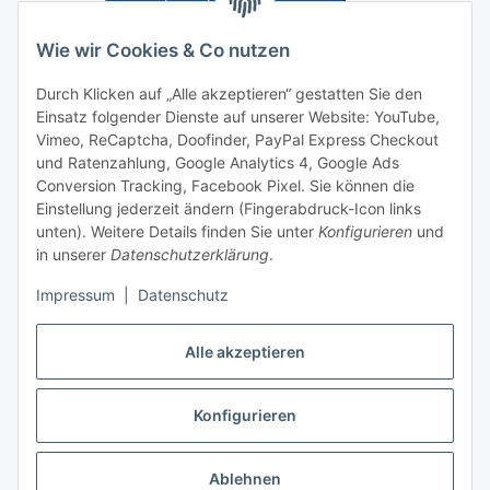
Information und Service
Wie wir Cookies & Co nutzen
Durch Klicken auf „Alle akzeptieren“ gestatten Sie den
Zahlung und Versand
Einsatz folgender Dienste auf unserer Website: YouTube,
Vimeo, ReCaptcha, Doofinder, PayPal Express Checkout
und Ratenzahlung, Google Analytics 4, Google Ads
Conversion Tracking, Facebook Pixel. Sie können die
Einstellung jederzeit ändern (Fingerabdruck-Icon links
unten). Weitere Details finden Sie unter
Konfigurieren
und
in unserer
Datenschutzerklärung
.
Impressum
|
Datenschutz
Alle akzeptieren
Vertrag widerrufen
Konfigurieren
* Alle Preise zzgl. gesetzlicher USt., zzgl.
Versand
Dieser Shop richtet sich ausschließlich an Behörden, Unternehmen und
Ablehnen