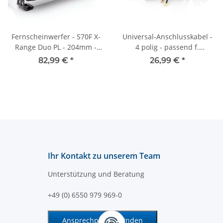
Fernscheinwerfer - S70F X-
Universal-Anschlusskabel -
Range Duo PL - 204mm -
4 polig - passend f.
ECE-R112 - Positionslicht
DEUTSCH DT - 1 Ausgang
82,99 €
*
26,99 €
*
Ihr Kontakt zu unserem Team
Unterstützung und Beratung
+49 (0) 6550 979 969-0
Ansprechpartner finden