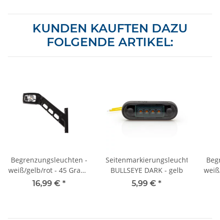
KUNDEN KAUFTEN DAZU
FOLGENDE ARTIKEL:
Begrenzungsleuchten -
Seitenmarkierungsleuchte
Beg
weiß/gelb/rot - 45 Grad -
BULLSEYE DARK - gelb
weiß/
links
16,99 €
*
5,99 €
*