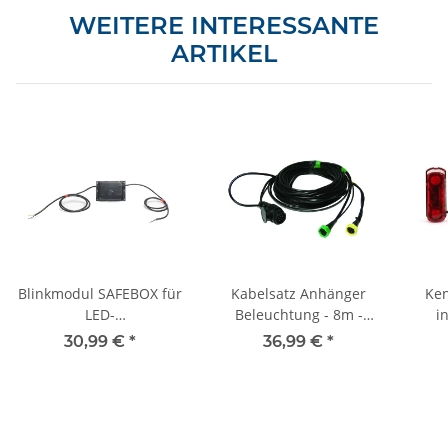
WEITERE INTERESSANTE
ARTIKEL
Blinkmodul SAFEBOX für
Kabelsatz Anhänger
Ken
LED-
Beleuchtung - 8m -
i
Seitenmarkierungsleuchten
13Pol - 5P Bajonett -
30,99 €
*
36,99 €
*
- 12V/24V
Positionsleuchtenausgang