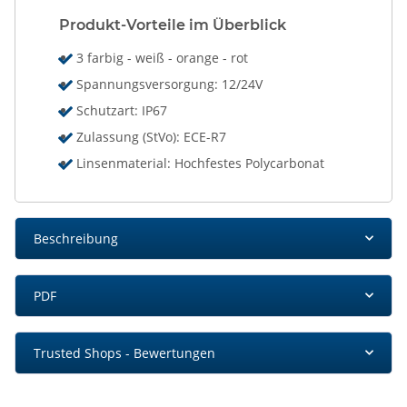
Produkt-Vorteile im Überblick
3 farbig - weiß - orange - rot
Spannungsversorgung: 12/24V
Schutzart: IP67
Zulassung (StVo): ECE-R7
Linsenmaterial: Hochfestes Polycarbonat
Beschreibung
PDF
Trusted Shops - Bewertungen