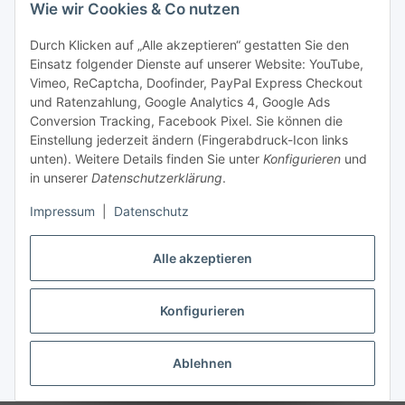
Information und Service
Wie wir Cookies & Co nutzen
Durch Klicken auf „Alle akzeptieren“ gestatten Sie den
Zahlung und Versand
Einsatz folgender Dienste auf unserer Website: YouTube,
Vimeo, ReCaptcha, Doofinder, PayPal Express Checkout
und Ratenzahlung, Google Analytics 4, Google Ads
Conversion Tracking, Facebook Pixel. Sie können die
Einstellung jederzeit ändern (Fingerabdruck-Icon links
unten). Weitere Details finden Sie unter
Konfigurieren
und
in unserer
Datenschutzerklärung
.
Impressum
|
Datenschutz
Alle akzeptieren
Vertrag widerrufen
Konfigurieren
* Alle Preise zzgl. gesetzlicher USt., zzgl.
Versand
Dieser Shop richtet sich ausschließlich an Behörden, Unternehmen und
Ablehnen
Gewerbetreibende.