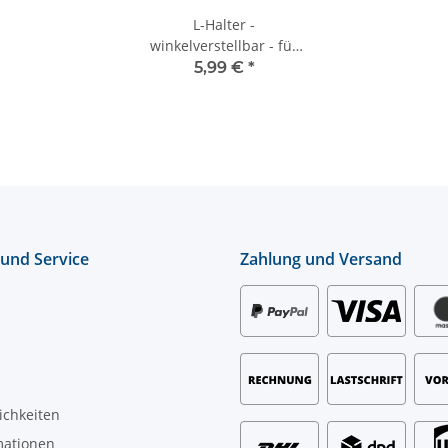
L-Halter -
winkelverstellbar - für
xFlare und X2 Serie
5,99 €
*
 und Service
Zahlung und Versand
ichkeiten
mationen