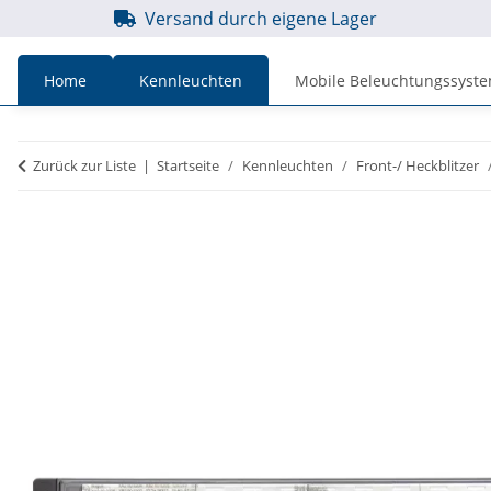
Versand durch eigene Lager
Home
Kennleuchten
Mobile Beleuchtungssyst
Preise
Preise
Zurück zur Liste
Startseite
Kennleuchten
Front-/ Heckblitzer
inkl. MwSt.
zzgl. MwSt.