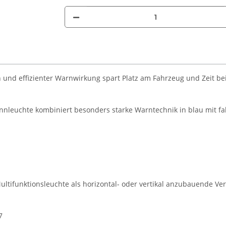
nd effizienter Warnwirkung spart Platz am Fahrzeug und Zeit bei 
nleuchte kombiniert besonders starke Warntechnik in blau mit f
ltifunktionsleuchte als horizontal- oder vertikal anzubauende Vers
7