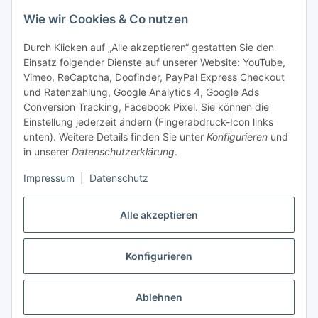
Information und Service
Wie wir Cookies & Co nutzen
Durch Klicken auf „Alle akzeptieren“ gestatten Sie den
Zahlung und Versand
Einsatz folgender Dienste auf unserer Website: YouTube,
Vimeo, ReCaptcha, Doofinder, PayPal Express Checkout
und Ratenzahlung, Google Analytics 4, Google Ads
Conversion Tracking, Facebook Pixel. Sie können die
Einstellung jederzeit ändern (Fingerabdruck-Icon links
unten). Weitere Details finden Sie unter
Konfigurieren
und
in unserer
Datenschutzerklärung
.
Impressum
|
Datenschutz
Alle akzeptieren
Vertrag widerrufen
Konfigurieren
* Alle Preise zzgl. gesetzlicher USt., zzgl.
Versand
Dieser Shop richtet sich ausschließlich an Behörden, Unternehmen und
Ablehnen
Gewerbetreibende.