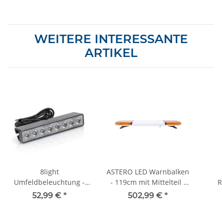
WEITERE INTERESSANTE
ARTIKEL
8light
ASTERO LED Warnbalken
Umfeldbeleuchtung -
- 119cm mit Mittelteil -
R
35° Gehäusewinkel -
gelb
52,99 €
*
502,99 €
*
4700lm - 1500mm Kabel