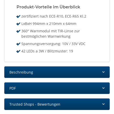
Produkt-Vorteile im Überblick
zertifiziert nach ECE-R10, ECE-R65 Kl.2
LxBxH 994mm x 210mm x 64mm
360° Warnmodul mit TIR-Linse zur
bestmöglichen Warnwirkung
Spannungsversorgung: 10V / 33V VDC
42 LEDs a 3W / Blitzmuster: 19
Beschreibung
PDF
Trusted Shops - Bewertungen