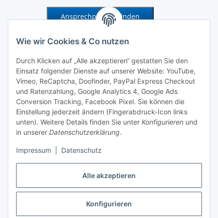
Ansprechpartner finden
Information und Service
Wie wir Cookies & Co nutzen
Durch Klicken auf „Alle akzeptieren“ gestatten Sie den
Zahlung und Versand
Einsatz folgender Dienste auf unserer Website: YouTube,
Vimeo, ReCaptcha, Doofinder, PayPal Express Checkout
und Ratenzahlung, Google Analytics 4, Google Ads
Conversion Tracking, Facebook Pixel. Sie können die
Einstellung jederzeit ändern (Fingerabdruck-Icon links
unten). Weitere Details finden Sie unter
Konfigurieren
und
in unserer
Datenschutzerklärung
.
Impressum
|
Datenschutz
Alle akzeptieren
Vertrag widerrufen
Konfigurieren