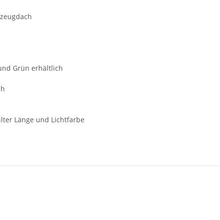
rzeugdach
und Grün erhältlich
ch
lter Länge und Lichtfarbe