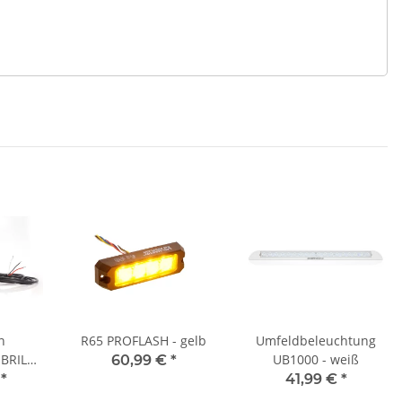
n
R65 PROFLASH - gelb
Umfeldbeleuchtung
BRILAR
UB1000 - weiß
60,99 €
*
unkt - 7
€
*
41,99 €
*
er