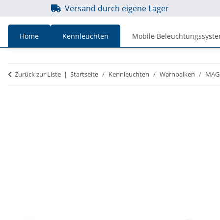
Versand durch eigene Lager
Home
Kennleuchten
Mobile Beleuchtungssyst
Preise
Preise
Zurück zur Liste
Startseite
Kennleuchten
Warnbalken
MAGM
inkl. MwSt.
zzgl. MwSt.