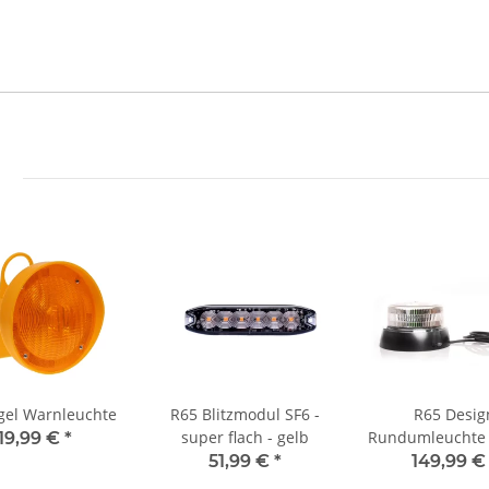
egel Warnleuchte
R65 Blitzmodul SF6 -
R65 Desig
super flach - gelb
Rundumleuchte 
19,99 €
*
- klar/gelb - 3 P
51,99 €
*
149,99 
Lichtmust