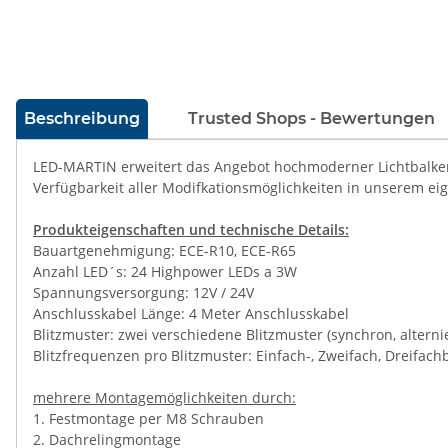
weitere Registerkarten anzeigen
Beschreibung
Trusted Shops - Bewertungen
LED-MARTIN erweitert das Angebot hochmoderner Lichtbalken
Verfügbarkeit aller Modifkationsmöglichkeiten in unserem eig
Produkteigenschaften und technische Details:
Bauartgenehmigung: ECE-R10, ECE-R65
Anzahl LED´s: 24 Highpower LEDs a 3W
Spannungsversorgung: 12V / 24V
Anschlusskabel Länge: 4 Meter Anschlusskabel
Blitzmuster: zwei verschiedene Blitzmuster (synchron, alterni
Blitzfrequenzen pro Blitzmuster: Einfach-, Zweifach, Dreifachb
mehrere Montagemöglichkeiten durch:
1. Festmontage per M8 Schrauben
2. Dachrelingmontage