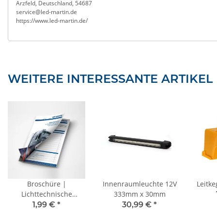
Arzfeld, Deutschland, 54687
service@led-martin.de
https://www.led-martin.de/
WEITERE INTERESSANTE ARTIKEL
Broschüre |
Innenraumleuchte 12V
Leitk
Lichttechnische
333mm x 30mm
Einrichtungen an
1,99 €
*
30,99 €
*
Fahrzeugen >3,5T