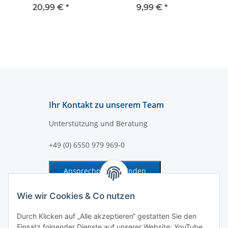
passend für CBV1
steckbar
E
20,99 €
*
9,99 €
*
Umfeldbeleuchtung
F
Ihr Kontakt zu unserem Team
Unterstützung und Beratung
+49 (0) 6550 979 969-0
Ansprechpartner finden
Information und Service
Wie wir Cookies & Co nutzen
Durch Klicken auf „Alle akzeptieren“ gestatten Sie den
Zahlung und Versand
Einsatz folgender Dienste auf unserer Website: YouTube,