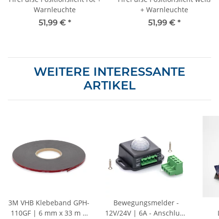
Warnleuchte
+ Warnleuchte
51,99 €
*
51,99 €
*
WEITERE INTERESSANTE
ARTIKEL
3M VHB Klebeband GPH-
Bewegungsmelder -
110GF | 6 mm x 33 m |
12V/24V | 6A - Anschluss