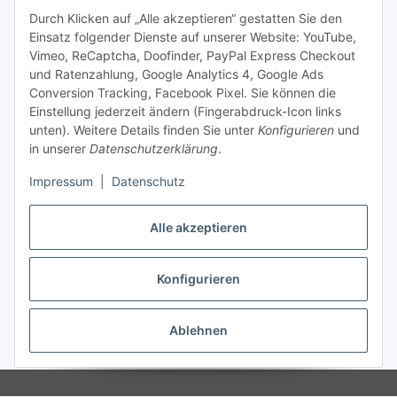
Durch Klicken auf „Alle akzeptieren“ gestatten Sie den
Zahlung und Versand
Einsatz folgender Dienste auf unserer Website: YouTube,
Vimeo, ReCaptcha, Doofinder, PayPal Express Checkout
und Ratenzahlung, Google Analytics 4, Google Ads
Conversion Tracking, Facebook Pixel. Sie können die
Einstellung jederzeit ändern (Fingerabdruck-Icon links
unten). Weitere Details finden Sie unter
Konfigurieren
und
in unserer
Datenschutzerklärung
.
Impressum
|
Datenschutz
Alle akzeptieren
Konfigurieren
Vertrag widerrufen
* Alle Preise zzgl. gesetzlicher USt., zzgl.
Versand
Dieser Shop richtet sich ausschließlich an Behörden, Unternehmen und
Ablehnen
Gewerbetreibende.