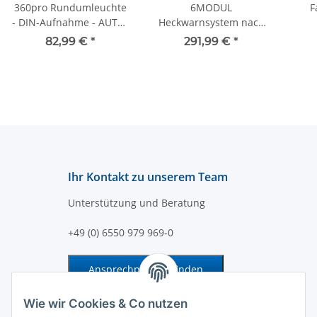
360pro Rundumleuchte
6MODUL
F
- DIN-Aufnahme - AUTO-
Heckwarnsystem nach
DIM - Synchronization -
§52 Abs. 11 StVZO für
82,99 €
*
291,99 €
*
Klasse 2 - DIN 14620,
Einsatzfahrzeuge
Form B1
Ihr Kontakt zu unserem Team
Unterstützung und Beratung
+49 (0) 6550 979 969-0
Ansprechpartner finden
Information und Service
Wie wir Cookies & Co nutzen