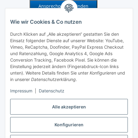
Ansprechpartner finden
Information und Service
Wie wir Cookies & Co nutzen
Durch Klicken auf „Alle akzeptieren“ gestatten Sie den
Zahlung und Versand
Einsatz folgender Dienste auf unserer Website: YouTube,
Vimeo, ReCaptcha, Doofinder, PayPal Express Checkout
und Ratenzahlung, Google Analytics 4, Google Ads
Conversion Tracking, Facebook Pixel. Sie können die
Einstellung jederzeit ändern (Fingerabdruck-Icon links
unten). Weitere Details finden Sie unter
Konfigurieren
und
in unserer
Datenschutzerklärung
.
Impressum
|
Datenschutz
Alle akzeptieren
Vertrag widerrufen
Konfigurieren
* Alle Preise zzgl. gesetzlicher USt., zzgl.
Versand