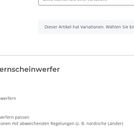
x
Dieser Artikel hat Variationen. Wählen Sie b
ernscheinwerfer
nwerfern
nwerfern passen
gionen mit abweichenden Regelungen (z. B. nordische Länder)