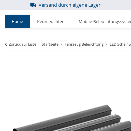
Versand durch eigene Lager
Home
Kennleuchten
Mobile Beleuchtungssyst
Preise
Preise
Zurück zur Liste
Startseite
Fahrzeug Beleuchtung
LED Scheinw
inkl. MwSt.
zzgl. MwSt.