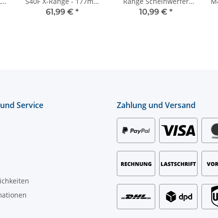
 -
S40F X-Range - 177mm
Range Scheinwerfer
M
-
- ECE-R112
zur mittigen /
61,99 €
*
10,99 €
*
rückseitigen Montage
 und Service
Zahlung und Versand
ichkeiten
mationen