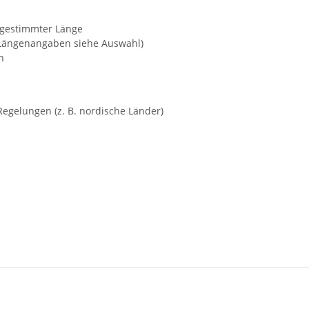
bgestimmter Länge
(Längenangaben siehe Auswahl)
n
Regelungen (z. B. nordische Länder)