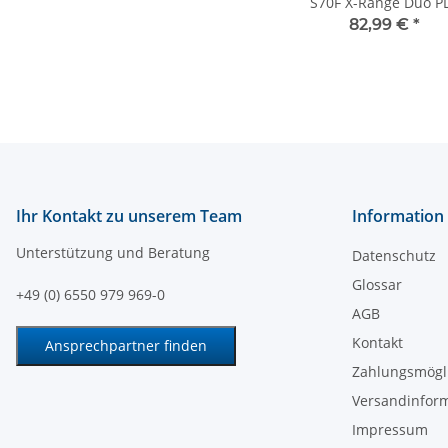
S70F X-Range Duo PL
204mm - ECE-R112 
82,99 €
*
Positionslicht
Ihr Kontakt zu unserem Team
Information
Unterstützung und Beratung
Datenschutz
Glossar
+49 (0) 6550 979 969-0
AGB
Kontakt
Ansprechpartner finden
Zahlungsmögl
Versandinfor
Impressum