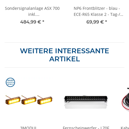
Sondersignalanlage ASX 700
NP6 Frontblitzer - blau -
inkl.
ECE-R65 Klasse 2 - Tag-/
Druckkammerlautsprecher
Nachtschaltung
484,99 €
*
69,99 €
*
& Kabelbaum
WEITERE INTERESSANTE
ARTIKEL
3MODUL
Fernscheinwerfer - L70F
Kab