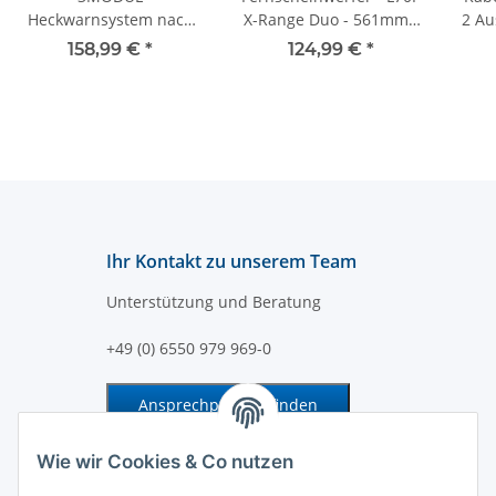
Heckwarnsystem nach
X-Range Duo - 561mm -
2 Au
§52 Abs. 11 StVZO für
ECE-R112
158,99 €
*
124,99 €
*
Einsatzfahrzeuge
Ihr Kontakt zu unserem Team
Unterstützung und Beratung
+49 (0) 6550 979 969-0
Ansprechpartner finden
Information und Service
Wie wir Cookies & Co nutzen